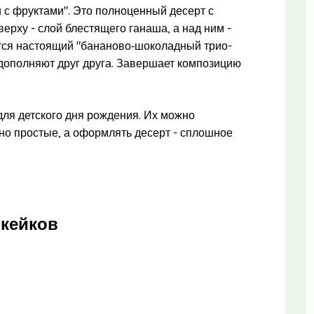
 с фруктами". Это полноценный десерт с
ерху - слой блестящего ганаша, а над ним -
тся настоящий "бананово‑шоколадный трио-
о дополняют друг друга. Завершает композицию
для детского дня рождения. Их можно
чно простые, а оформлять десерт - сплошное
пкейков