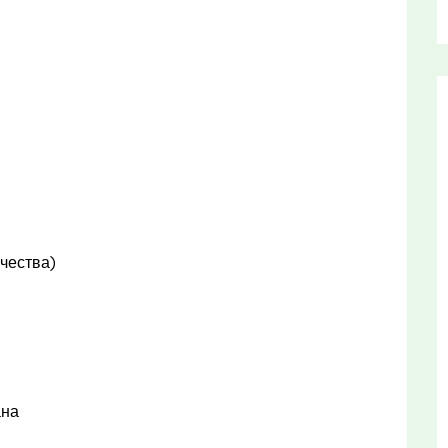
чества)
ана