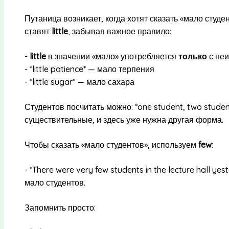
Путаница возникает, когда хотят сказать «мало студе
ставят
little
, забывая важное правило:
-
little
в значении «мало» употребляется
только
с не
- *little patience* — мало терпения
- *little sugar* — мало сахара
Студентов посчитать можно: *one student, two stude
существительные, и здесь уже нужна другая форма.
Чтобы сказать «мало студентов», используем
few
:
- *There were very few students in the lecture hall y
мало студентов.
Запомнить просто: