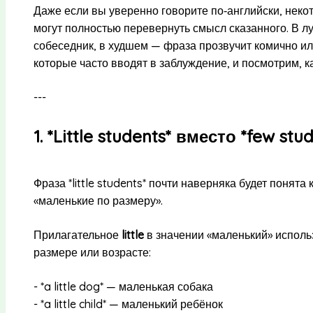
Даже если вы уверенно говорите по‑английски, нек
могут полностью перевернуть смысл сказанного. В л
собеседник, в худшем — фраза прозвучит комично ил
которые часто вводят в заблуждение, и посмотрим, к
---
1. *Little students* вместо *few stu
Фраза *little students* почти наверняка будет понята 
«маленькие по размеру».
Прилагательное
little
в значении «маленький» исполь
размере или возрасте:
- *a little dog* — маленькая собака
- *a little child* — маленький ребёнок