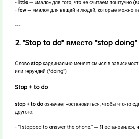
-
little
— «мало» для того, что не считаем поштучно (в
-
few
— «мало» для вещей и людей, которые можно пере
---
2. *Stop to do* вместо *stop doing*
Слово
stop
кардинально меняет смысл в зависимости о
или герундий (*doing*).
Stop + to do
stop + to do
означает «остановиться, чтобы что‑то сд
другого:
- *I stopped to answer the phone.* — Я остановился, 