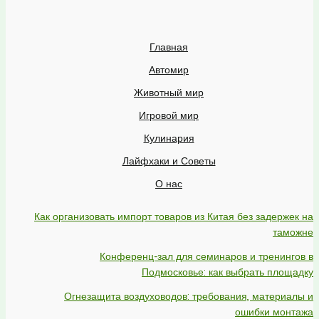
Главная
Автомир
Животный мир
Игровой мир
Кулинария
Лайфхаки и Советы
О нас
Как организовать импорт товаров из Китая без задержек на
таможне
Конференц-зал для семинаров и тренингов в
Подмосковье: как выбрать площадку
Огнезащита воздуховодов: требования, материалы и
ошибки монтажа