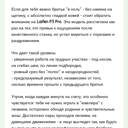
Если для тебя важно бритье "в ноль" - без намека на
щетину, с абсолютно гладкой кожей - стоит обратить
внимание на
Laifen P3 Pro
. Эта модель рассчитана как
раз на тех, кто привык к ощущениям после
качественного станка, но устал мириться с порезами и
раздражением.
Что дает такой уровень:
- уверенная работа на трудных участках - под носом,
на сгибах шеи, по линии подбородка;
- ровный срез без "полос" и неоднородностей;
- предсказуемый результат, независимо от того,
сколько времени прошло с предыдущего бритья.
Утром, когда каждая минута на счету, это особенно
чувствуется: тебе не нужно играть в "ювелира" с
лезвием, осторожно обходя родинки и чувствительные
зоны. Достаточно пары проходов легкими, не
давящими движениями - и лицо выглядит так, как будто
ты только что вышел от профессионального барбера.