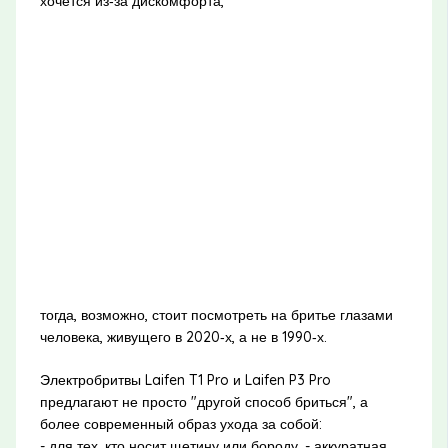
хочется из‑за дискомфорта,
тогда, возможно, стоит посмотреть на бритье глазами
человека, живущего в 2020‑х, а не в 1990‑х.
Электробритвы Laifen T1 Pro и Laifen P3 Pro
предлагают не просто "другой способ бриться", а
более современный образ ухода за собой:
- для тех, кто носит щетину или бороду, - аккуратная