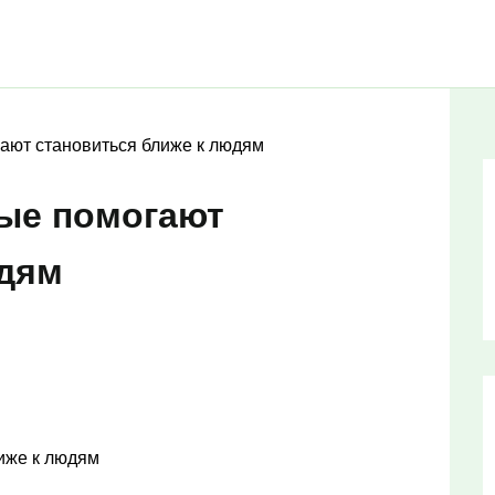
гают становиться ближе к людям
рые помогают
юдям
лиже к людям