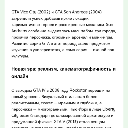
GTA Vice City (2002) и GTA San Andreas (2004)
закрепили успех, добавив яркие локации,
харизматичных героев и расширенные механики. San
Andreas особенно выделялась масштабом: три города,
прокачка персонажа, огромный арсенал и мини-игры.
Развитие серии GTA в этот период стало предметом
изучения в университетах, а сама серия — иконой поп-
культуры.
Новая эра: реализм, кинематографичность и
онлайн
С выходом GTA IV в 2008 году Rockstar перешли на
новый уровень. Визуальный стиль стал более
реалистичным, сюжет — мрачным и глубоким, а
персонажи — многогранными. Нью-Йорк в лице Liberty
City ожил благодаря детализированной архитектуре и
продуманной физике. GTA V (2013) стала венцом
развития на тот момент: три играбельных персонажа,