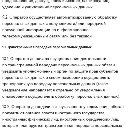
предоставление, доступ), обезличивание, блокирование,
удаление и уничтожение персональных данных.
9.2. Оператор осуществляет автоматизированную обработку
персональных данных с получением и/или передачей
полученной информации по информационно-
телекоммуникационным сетям или без таковой.
10. Трансграничная передача персональных данных
10.1. Оператор до начала осуществления деятельности
по трансграничной передаче персональных данных обязан
уведомить уполномоченный орган по защите прав субъектов
персональных данных о своем намерении осуществлять
трансграничную передачу персональных данных (такое
уведомление направляется отдельно от уведомления
о намерении осуществлять обработку персональных данных).
10.2. Оператор до подачи вышеуказанного уведомления, обязан
получить от органов власти иностранного государства,
иностранных физических лиц, иностранных юридических лиц,
которым планируется трансграничная передача персональных