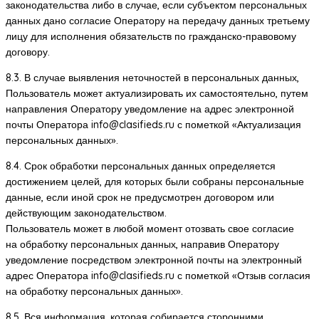
законодательства либо в случае, если субъектом персональных
данных дано согласие Оператору на передачу данных третьему
лицу для исполнения обязательств по гражданско-правовому
договору.
8.3. В случае выявления неточностей в персональных данных,
Пользователь может актуализировать их самостоятельно, путем
направления Оператору уведомление на адрес электронной
почты Оператора info@clasifieds.ru с пометкой «Актуализация
персональных данных».
8.4. Срок обработки персональных данных определяется
достижением целей, для которых были собраны персональные
данные, если иной срок не предусмотрен договором или
действующим законодательством.
Пользователь может в любой момент отозвать свое согласие
на обработку персональных данных, направив Оператору
уведомление посредством электронной почты на электронный
адрес Оператора info@clasifieds.ru с пометкой «Отзыв согласия
на обработку персональных данных».
8.5. Вся информация, которая собирается сторонними