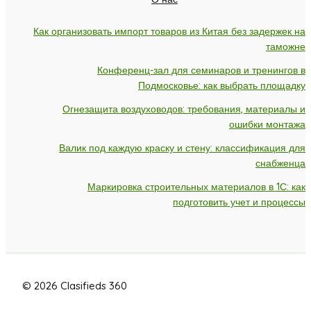
Как организовать импорт товаров из Китая без задержек на
таможне
Конференц-зал для семинаров и тренингов в
Подмосковье: как выбрать площадку
Огнезащита воздуховодов: требования, материалы и
ошибки монтажа
Валик под каждую краску и стену: классификация для
снабженца
Маркировка строительных материалов в 1С: как
подготовить учет и процессы
© 2026 Clasifieds 360