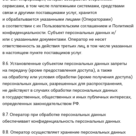
сервисами, в том числе платежными системами, средствами
связи и другими поставщиками услуг, хранится
и обрабатывается указанными лицами (Операторами)
в соответствии с их Пользовательским соглашением и Политикой
конфиденциальности. Субъект персональных данных и/
или с указанными документами. Оператор не несет
ответственность за действия третьих лиц, в том числе указанных
в настоящем пункте поставщиков услуг.
8.6. Установленные субъектом персональных данных запреты
на передачу (кроме предоставления доступа), а также
на обработку или условия обработки (кроме получения доступа)
персональных данных, разрешенных для распространения,
не действуют в случаях обработки персональных данных
в государственных, общественных и иных публичных интересах,
определенных законодательством РФ.
8.7. Оператор при обработке персональных данных
обеспечивает конфиденциальность персональных данных.
8.8. Оператор осуществляет хранение персональных данных