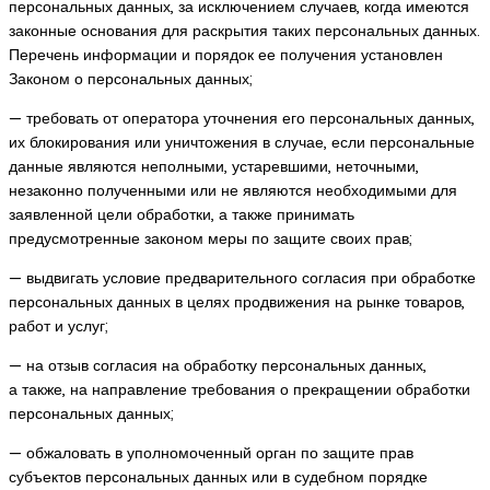
персональных данных, за исключением случаев, когда имеются
законные основания для раскрытия таких персональных данных.
Перечень информации и порядок ее получения установлен
Законом о персональных данных;
— требовать от оператора уточнения его персональных данных,
их блокирования или уничтожения в случае, если персональные
данные являются неполными, устаревшими, неточными,
незаконно полученными или не являются необходимыми для
заявленной цели обработки, а также принимать
предусмотренные законом меры по защите своих прав;
— выдвигать условие предварительного согласия при обработке
персональных данных в целях продвижения на рынке товаров,
работ и услуг;
— на отзыв согласия на обработку персональных данных,
а также, на направление требования о прекращении обработки
персональных данных;
— обжаловать в уполномоченный орган по защите прав
субъектов персональных данных или в судебном порядке